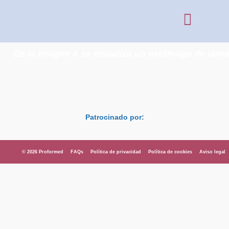
En la imagen A se visualiza un estómago de tama
Patrocinado por:
© 2026 Proformed
FAQs
Política de privacidad
Política de cookies
Aviso legal