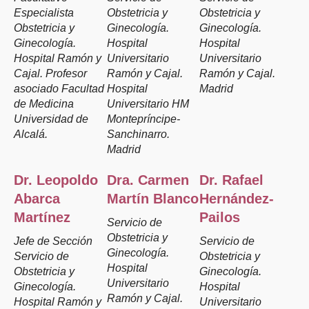
Especialista
Obstetricia y
Obstetricia y
Obstetricia y
Ginecología.
Ginecología.
Ginecología.
Hospital
Hospital
Hospital Ramón y
Universitario
Universitario
Cajal. Profesor
Ramón y Cajal.
Ramón y Cajal.
asociado Facultad
Hospital
Madrid
de Medicina
Universitario HM
Universidad de
Montepríncipe-
Alcalá.
Sanchinarro.
Madrid
Dr. Leopoldo
Dra. Carmen
Dr. Rafael
Abarca
Martín Blanco
Hernández-
Martínez
Pailos
Servicio de
Obstetricia y
Jefe de Sección
Servicio de
Ginecología.
Servicio de
Obstetricia y
Hospital
Obstetricia y
Ginecología.
Universitario
Ginecología.
Hospital
Ramón y Cajal.
Hospital Ramón y
Universitario