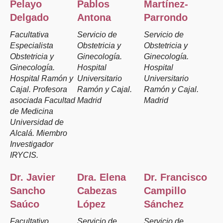
Pelayo
Pablos
Martínez-
Delgado
Antona
Parrondo
Facultativa
Servicio de
Servicio de
Especialista
Obstetricia y
Obstetricia y
Obstetricia y
Ginecología.
Ginecología.
Ginecología.
Hospital
Hospital
Hospital Ramón y
Universitario
Universitario
Cajal. Profesora
Ramón y Cajal.
Ramón y Cajal.
asociada Facultad
Madrid
Madrid
de Medicina
Universidad de
Alcalá. Miembro
Investigador
IRYCIS.
Dr. Javier
Dra. Elena
Dr. Francisco
Sancho
Cabezas
Campillo
Saúco
López
Sánchez
Facultativo
Servicio de
Servicio de