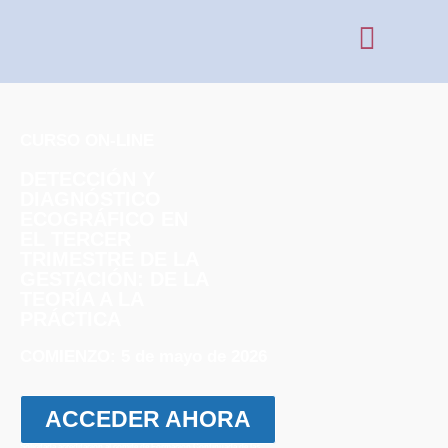
CURSO ON-LINE
DETECCIÓN Y
DIAGNÓSTICO
ECOGRÁFICO EN
EL TERCER
TRIMESTRE DE LA
GESTACIÓN: DE LA
TEORÍA A LA
PRÁCTICA
COMIENZO: 5 de mayo de 2026
ACCEDER AHORA
Solicitada acreditación al comité de Formación Continuada de las